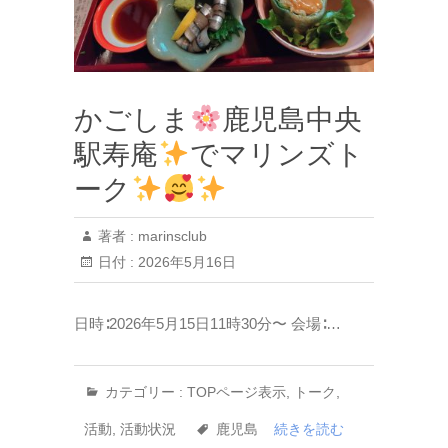
かごしま
鹿児島中央
駅寿庵
でマリンズト
ーク
著者 :
marinsclub
日付 :
2026年5月16日
日時∶2026年5月15日11時30分〜 会場∶…
カテゴリー :
TOPページ表示
,
トーク
,
活動
,
活動状況
鹿児島
続きを読む