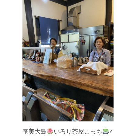
奄美大島
いろり茶屋こっち
ﾏ