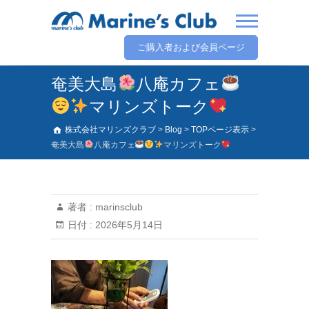
ご購入者および会員ページ
奄美大島
八庵カフェ
マリンズトーク
株式会社マリンズクラブ
>
Blog
>
TOPページ表示
>
奄美大島
八庵カフェ
マリンズトーク
著者 :
marinsclub
日付 :
2026年5月14日