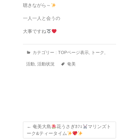
聴きながら～
一人一人と会うの
大事ですね
カテゴリー :
TOPページ表示
,
トーク
,
活動
,
活動状況
奄美
←
奄美大島
花うさぎｶﾌｪ
マリンズト
ーク&ティータイム