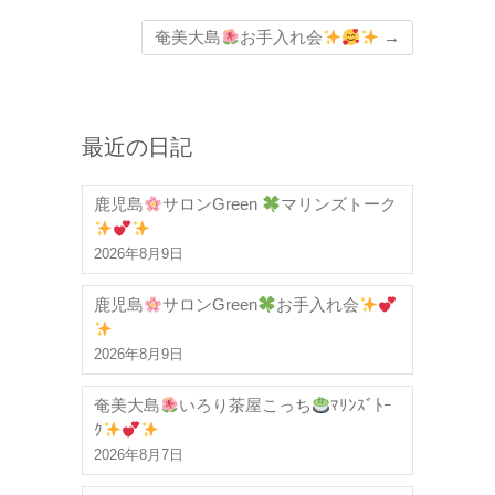
奄美大島
お手入れ会
→
最近の日記
鹿児島
サロンGreen
マリンズトーク
2026年8月9日
鹿児島
サロンGreen
お手入れ会
2026年8月9日
奄美大島
いろり茶屋こっち
ﾏﾘﾝｽﾞﾄｰ
ｸ
2026年8月7日