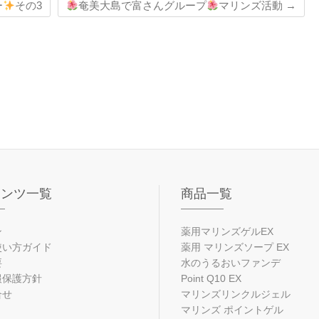
ー
その3
奄美大島で富さんグループ
マリンズ活動
→
テンツ一覧
商品一覧
ン
薬用マリンズゲルEX
使い方ガイド
薬用 マリンズソープ EX
要
水のうるおいファンデ
報保護方針
Point Q10 EX
合せ
マリンズリンクルジェル
マリンズ ポイントゲル