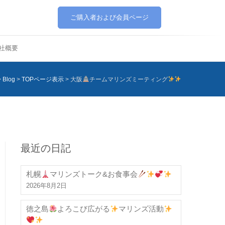
ご購入者および会員ページ
社概要
>
Blog
>
TOPページ表示
>
大阪
チームマリンズミーティング
最近の日記
札幌
マリンズトーク&お食事会
2026年8月2日
徳之島
よろこび広がる
マリンズ活動