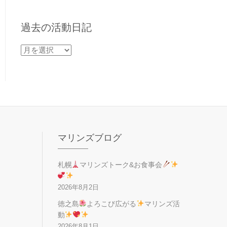
過去の活動日記
過
去
の
活
動
日
記
マリンズブログ
札幌
マリンズトーク&お食事会
2026年8月2日
徳之島
よろこび広がる
マリンズ活
動
2026年8月1日