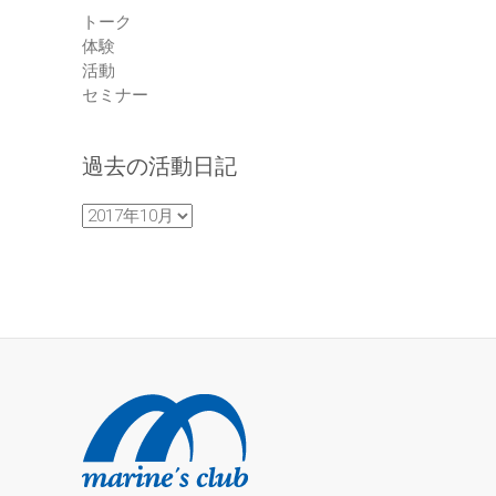
トーク
体験
活動
セミナー
過去の活動日記
過
去
の
活
動
日
記