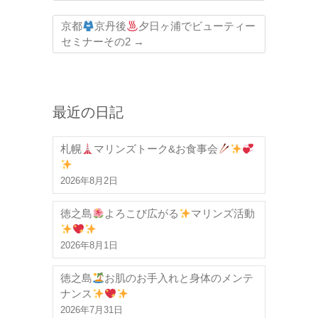
京都
京丹後
夕日ヶ浦でビューティー
セミナーその2
→
最近の日記
札幌
マリンズトーク&お食事会
2026年8月2日
徳之島
よろこび広がる
マリンズ活動
2026年8月1日
徳之島
お肌のお手入れと身体のメンテ
ナンス
2026年7月31日