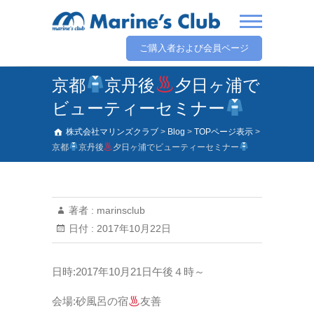
ご購入者および会員ページ
京都
京丹後
夕日ヶ浦で
ビューティーセミナー
株式会社マリンズクラブ
>
Blog
>
TOPページ表示
>
京都
京丹後
夕日ヶ浦でビューティーセミナー
著者 :
marinsclub
日付 :
2017年10月22日
日時:2017年10月21日午後４時～
会場:砂風呂の宿
友善