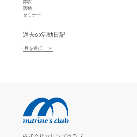
体験
活動
セミナー
過去の活動日記
過
去
の
活
動
日
記
株式会社マリンズクラブ