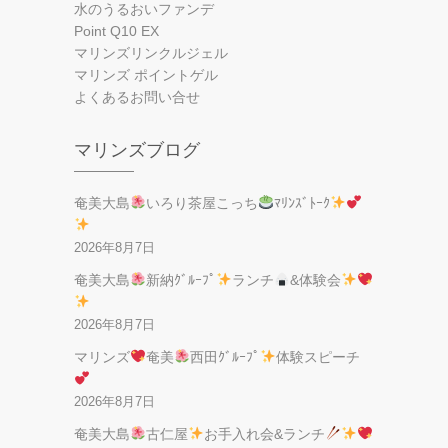
水のうるおいファンデ
Point Q10 EX
マリンズリンクルジェル
マリンズ ポイントゲル
よくあるお問い合せ
マリンズブログ
奄美大島
いろり茶屋こっち
ﾏﾘﾝｽﾞﾄｰｸ
2026年8月7日
奄美大島
新納ｸﾞﾙｰﾌﾟ
ランチ
&体験会
2026年8月7日
マリンズ
奄美
西田ｸﾞﾙｰﾌﾟ
体験スピーチ
2026年8月7日
奄美大島
古仁屋
お手入れ会&ランチ