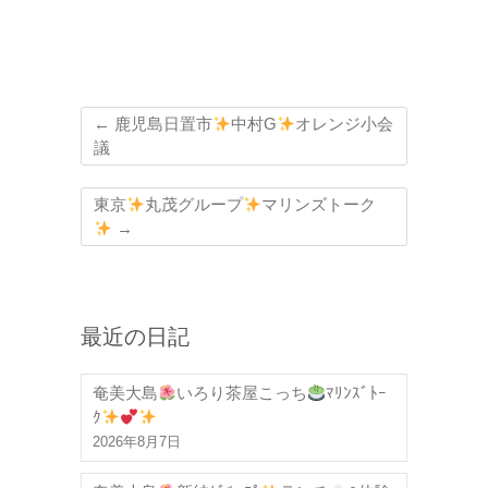
←
鹿児島日置市
中村G
オレンジ小会
議
東京
丸茂グループ
マリンズトーク
→
最近の日記
奄美大島
いろり茶屋こっち
ﾏﾘﾝｽﾞﾄｰ
ｸ
2026年8月7日