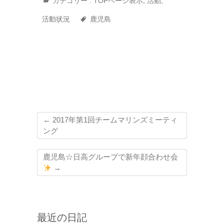
カテゴリー :
TOPページ表示
,
活動
,
活動状況
鹿児島
←
2017年第1回チームマリンズミーティ
ング
鹿児島☆日高グループで新年顔合わせ会
→
最近の日記