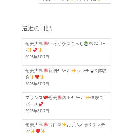
最近の日記
奄美大島
いろり茶屋こっち
ﾏﾘﾝｽﾞﾄｰ
ｸ
2026年8月7日
奄美大島
新納ｸﾞﾙｰﾌﾟ
ランチ
&体験
会
2026年8月7日
マリンズ
奄美
西田ｸﾞﾙｰﾌﾟ
体験ス
ピーチ
2026年8月7日
奄美大島
古仁屋
お手入れ会&ランチ