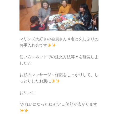
マリンズ大好きの会員さん４名と
久しぶりの
お手入れ会です
使い方～ネットでの注文方法等々を確認しま
した☆
お顔のマッサージ～保湿を
しっかりして、
し
っとりしたお肌に
お互いに
”きれいになったねぇ”と…笑顔が広がります