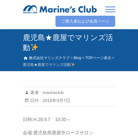
ご購入者および会員ページ
鹿児島★鹿屋でマリンズ活
動
株式会社マリンズクラブ
>
Blog
>
TOPページ表示
>
鹿児島★鹿屋でマリンズ活動
著者 :
marinsclub
日付 :
2016年9月7日
日時:H.28.9.7 10:30～
会場:鹿児島県鹿屋市
ローズサロン