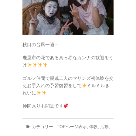
秋口の台風一過～
鹿屋市の花である
真っ赤なカンナの歓迎をう
け
ゴルフ仲間で親戚二人の
マリンズ初体験を交
え
お手入れの予習復習をして
ミルミルき
れいに
仲間入りも間近です
カテゴリー :
TOPページ表示
,
体験
,
活動
,