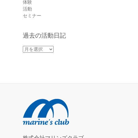
体験
活動
セミナー
過去の活動日記
過
去
の
活
動
日
記