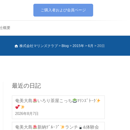
ご購入者および会員ページ
社概要
株式会社マリンズクラブ
>
Blog
>
2015年
>
6月
>
20日
最近の日記
奄美大島
いろり茶屋こっち
ﾏﾘﾝｽﾞﾄｰｸ
2026年8月7日
奄美大島
新納ｸﾞﾙｰﾌﾟ
ランチ
&体験会