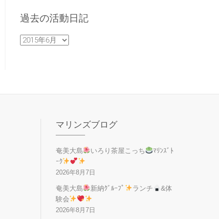
過去の活動日記
過
去
の
活
動
日
記
マリンズブログ
奄美大島
いろり茶屋こっち
ﾏﾘﾝｽﾞﾄ
ｰｸ
2026年8月7日
奄美大島
新納ｸﾞﾙｰﾌﾟ
ランチ
&体
験会
2026年8月7日