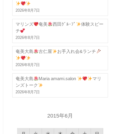
2026年8月7日
マリンズ
奄美
西田ｸﾞﾙｰﾌﾟ
体験スピー
チ
2026年8月7日
奄美大島
古仁屋
お手入れ会&ランチ
2026年8月7日
奄美大島
Maria amami.salon
マリ
ンズトーク
2026年8月7日
2015年6月
月
火
水
木
金
土
日