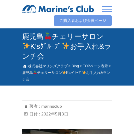
ご購入者および会員ページ
鹿児島
チェリーサロン
K’sｸﾞﾙｰﾌﾟ
お手入れ&ラ
ンチ会
株式会社マリンズクラブ
>
Blog
>
TOPページ表示
>
鹿児島
チェリーサロン
K’sｸﾞﾙｰﾌﾟ
お手入れ&ラン
チ会
著者 :
marinsclub
日付 :
2022年5月3日