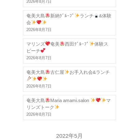
2026年8月7日
奄美大島
新納ｸﾞﾙｰﾌﾟ
ランチ
&体験
会
2026年8月7日
マリンズ
奄美
西田ｸﾞﾙｰﾌﾟ
体験ス
ピーチ
2026年8月7日
奄美大島
古仁屋
お手入れ会&ランチ
2026年8月7日
奄美大島
Maria amami.salon
マ
リンズトーク
2026年8月7日
2022年5月