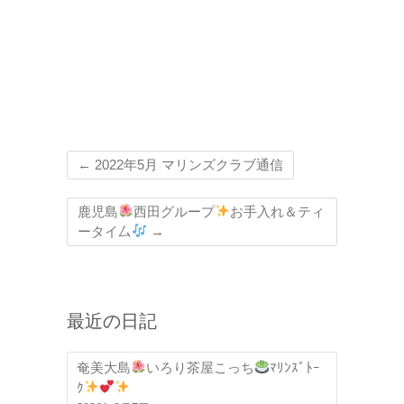
←
2022年5月 マリンズクラブ通信
鹿児島
西田グループ
お手入れ＆ティ
ータイ厶
→
最近の日記
奄美大島
いろり茶屋こっち
ﾏﾘﾝｽﾞﾄｰ
ｸ