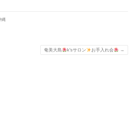
沖縄
奄美大島
k’sサロン
お手入れ会
→