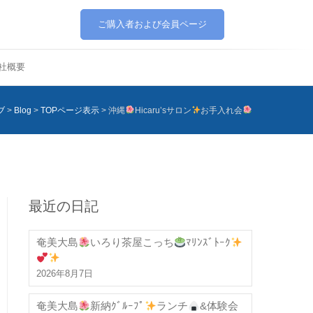
ご購入者および会員ページ
社概要
ブ
>
Blog
>
TOPページ表示
>
沖縄
Hicaru’sサロン
お手入れ会
最近の日記
奄美大島
いろり茶屋こっち
ﾏﾘﾝｽﾞﾄｰｸ
2026年8月7日
奄美大島
新納ｸﾞﾙｰﾌﾟ
ランチ
&体験会