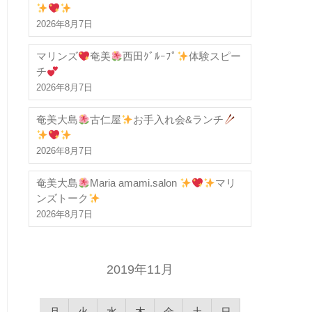
2026年8月7日
マリンズ
奄美
西田ｸﾞﾙｰﾌﾟ
体験スピー
チ
2026年8月7日
奄美大島
古仁屋
お手入れ会&ランチ
2026年8月7日
奄美大島
Maria amami.salon
マリ
ンズトーク
2026年8月7日
2019年11月
月
火
水
木
金
土
日