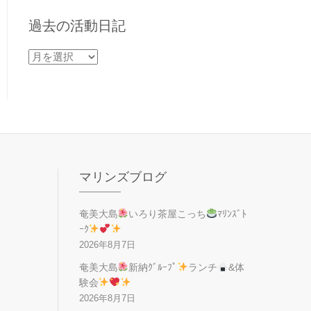
過去の活動日記
過
去
の
活
動
日
記
マリンズブログ
奄美大島
いろり茶屋こっち
ﾏﾘﾝｽﾞﾄ
ｰｸ
2026年8月7日
奄美大島
新納ｸﾞﾙｰﾌﾟ
ランチ
&体
験会
2026年8月7日