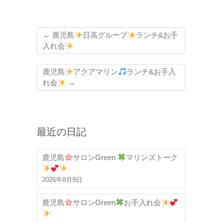
←
鹿児島
日高グループ
ランチ&お手
入れ会
鹿児島
アクアマリン
ランチ&お手入
れ会
→
最近の日記
鹿児島
サロンGreen
マリンズトーク
2026年8月9日
鹿児島
サロンGreen
お手入れ会