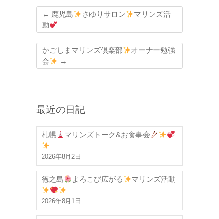
←
鹿児島
さゆりサロン
マリンズ活
動
かごしまマリンズ倶楽部
オーナー勉強
会
→
最近の日記
札幌
マリンズトーク&お食事会
2026年8月2日
徳之島
よろこび広がる
マリンズ活動
2026年8月1日