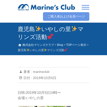
ご購入者および会員ページ
鹿児島
いやしの里
マ
リンズ活動
株式会社マリンズクラブ
>
Blog
>
TOPページ表示
>
鹿児島
いやしの里
マリンズ活動
著者 :
marinsclub
日付 :
2019年10月6日
日時:2019年10月5日14時〜
会場:いやしの里