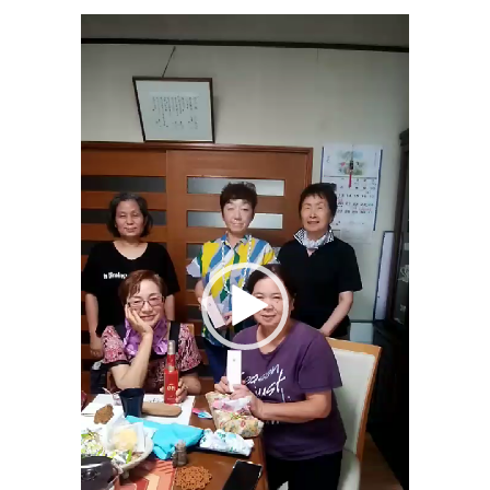
動
画
プ
レ
ー
ヤ
ー