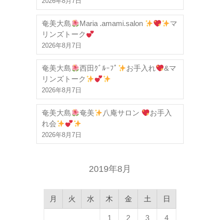
2026年8月7日
奄美大島
Maria .amami.salon
マ
リンズトーク
2026年8月7日
奄美大島
西田ｸﾞﾙｰﾌﾟ
お手入れ
&マ
リンズトーク
2026年8月7日
奄美大島
奄美
八庵サロン
お手入
れ会
2026年8月7日
2019年8月
月
火
水
木
金
土
日
1
2
3
4