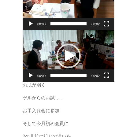
00:00
00:02
動
画
プ
レ
ー
ヤ
ー
00:00
00:02
お肌が弱く
ゲルからのお試し…
お手入れ会に参加
そして今月初め会員に
2ケ月前の肌との違いを