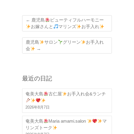
←
鹿児島
ビューティフルハーモニー
お嫁さんと
マリンズ
お手入れ
鹿児島
サロン
グリーン
お手入れ
会
→
最近の日記
奄美大島
古仁屋
お手入れ会&ランチ
2026年8月7日
奄美大島
Maria amami.salon
マ
リンズトーク