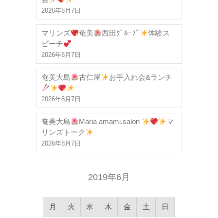
2026年8月7日
マリンズ
奄美
西田ｸﾞﾙｰﾌﾟ
体験ス
ピーチ
2026年8月7日
奄美大島
古仁屋
お手入れ会&ランチ
2026年8月7日
奄美大島
Maria amami.salon
マ
リンズトーク
2026年8月7日
2019年6月
月
火
水
木
金
土
日