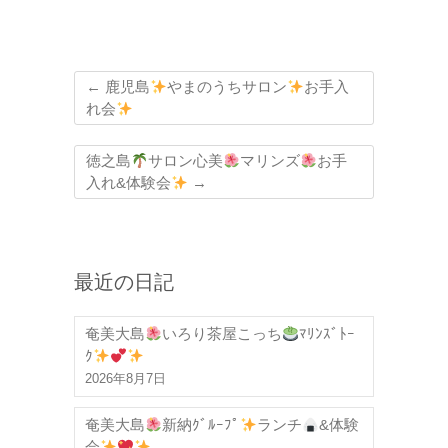
←
鹿児島
やまのうちサロン
お手入
れ会
徳之島
サロン心美
マリンズ
お手
入れ&体験会
→
最近の日記
奄美大島
いろり茶屋こっち
ﾏﾘﾝｽﾞﾄｰ
ｸ
2026年8月7日
奄美大島
新納ｸﾞﾙｰﾌﾟ
ランチ
&体験
会