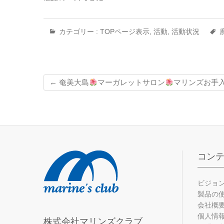
カテゴリー :
TOPページ表示
,
活動
,
活動状況
←
奄美大島
マーガレットサロン
マリンズお手
コン
ビジョ
製品の
会社概
個人情
株式会社マリンズクラブ