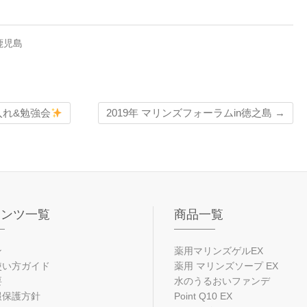
鹿児島
入れ&勉強会
2019年 マリンズフォーラムin徳之島
→
テンツ一覧
商品一覧
ン
薬用マリンズゲルEX
使い方ガイド
薬用 マリンズソープ EX
要
水のうるおいファンデ
報保護方針
Point Q10 EX