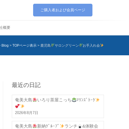
ご購入者および会員ページ
社概要
>
Blog
>
TOPページ表示
>
鹿児島
サロングリーン
お手入れ会
最近の日記
奄美大島
いろり茶屋こっち
ﾏﾘﾝｽﾞﾄｰｸ
2026年8月7日
奄美大島
新納ｸﾞﾙｰﾌﾟ
ランチ
&体験会