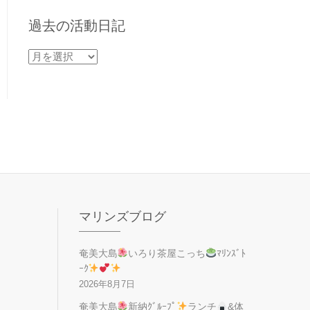
過去の活動日記
過
去
の
活
動
日
記
マリンズブログ
奄美大島
いろり茶屋こっち
ﾏﾘﾝｽﾞﾄ
ｰｸ
2026年8月7日
奄美大島
新納ｸﾞﾙｰﾌﾟ
ランチ
&体