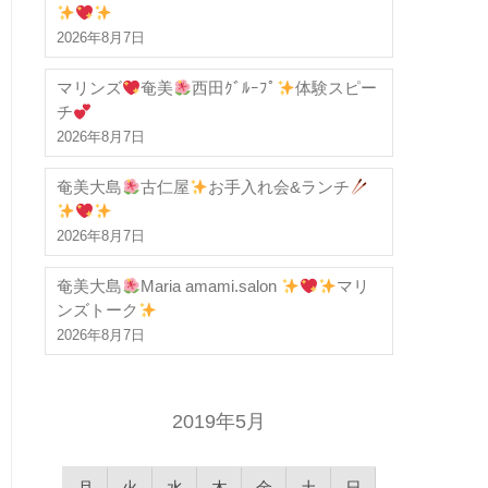
2026年8月7日
マリンズ
奄美
西田ｸﾞﾙｰﾌﾟ
体験スピー
チ
2026年8月7日
奄美大島
古仁屋
お手入れ会&ランチ
2026年8月7日
奄美大島
Maria amami.salon
マリ
ンズトーク
2026年8月7日
2019年5月
月
火
水
木
金
土
日