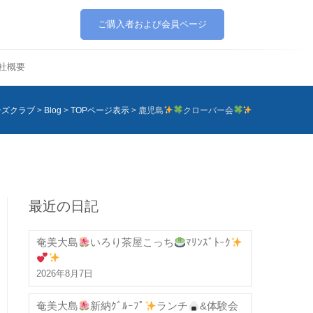
ご購入者および会員ページ
社概要
ンズクラブ
>
Blog
>
TOPページ表示
>
鹿児島
クローバー会
最近の日記
奄美大島
いろり茶屋こっち
ﾏﾘﾝｽﾞﾄｰｸ
2026年8月7日
奄美大島
新納ｸﾞﾙｰﾌﾟ
ランチ
&体験会