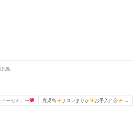
鹿児島
ティーセミナー
鹿児島
サロンまりか
お手入れ会
→