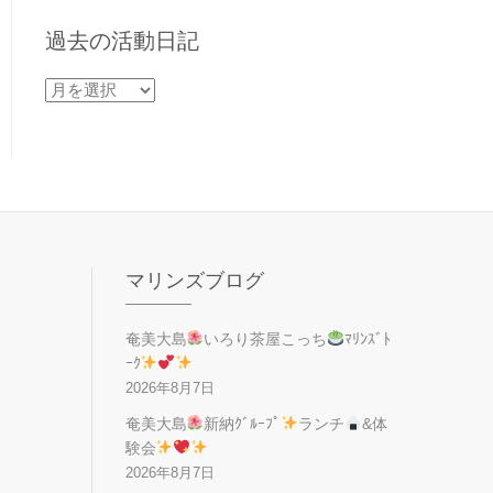
過去の活動日記
過
去
の
活
動
日
記
マリンズブログ
奄美大島
いろり茶屋こっち
ﾏﾘﾝｽﾞﾄ
ｰｸ
2026年8月7日
奄美大島
新納ｸﾞﾙｰﾌﾟ
ランチ
&体
験会
2026年8月7日