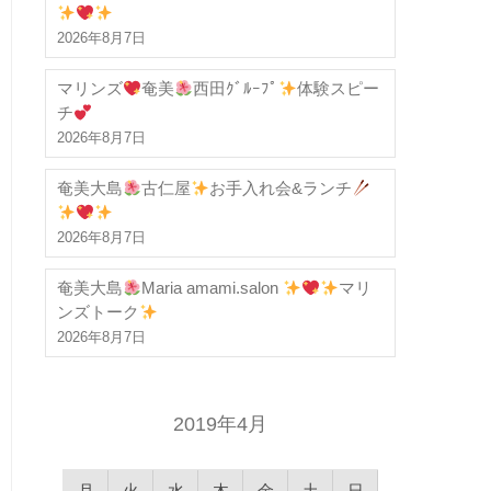
2026年8月7日
マリンズ
奄美
西田ｸﾞﾙｰﾌﾟ
体験スピー
チ
2026年8月7日
奄美大島
古仁屋
お手入れ会&ランチ
2026年8月7日
奄美大島
Maria amami.salon
マリ
ンズトーク
2026年8月7日
2019年4月
月
火
水
木
金
土
日