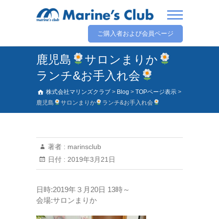
ご購入者および会員ページ
鹿児島
サロンまりか
ランチ&お手入れ会
株式会社マリンズクラブ
>
Blog
>
TOPページ表示
>
鹿児島
サロンまりか
ランチ&お手入れ会
著者 :
marinsclub
日付 :
2019年3月21日
日時:2019年３月20日 13時～
会場:サロンまりか