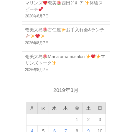
マリンズ
奄美
西田ｸﾞﾙｰﾌﾟ
体験ス
ピーチ
2026年8月7日
奄美大島
古仁屋
お手入れ会&ランチ
2026年8月7日
奄美大島
Maria amami.salon
マ
リンズトーク
2026年8月7日
2019年3月
月
火
水
木
金
土
日
1
2
3
4
5
6
7
8
9
10