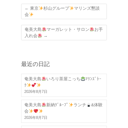
←
東京
杉山グループ
マリンズ懇談
会
奄美大島
マーガレット・サロン
お手
入れ会
→
最近の日記
奄美大島
いろり茶屋こっち
ﾏﾘﾝｽﾞﾄｰ
ｸ
2026年8月7日
奄美大島
新納ｸﾞﾙｰﾌﾟ
ランチ
&体験
会
2026年8月7日