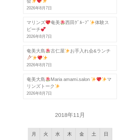
会
2026年8月7日
マリンズ
奄美
西田ｸﾞﾙｰﾌﾟ
体験ス
ピーチ
2026年8月7日
奄美大島
古仁屋
お手入れ会&ランチ
2026年8月7日
奄美大島
Maria amami.salon
マ
リンズトーク
2026年8月7日
2018年11月
月
火
水
木
金
土
日