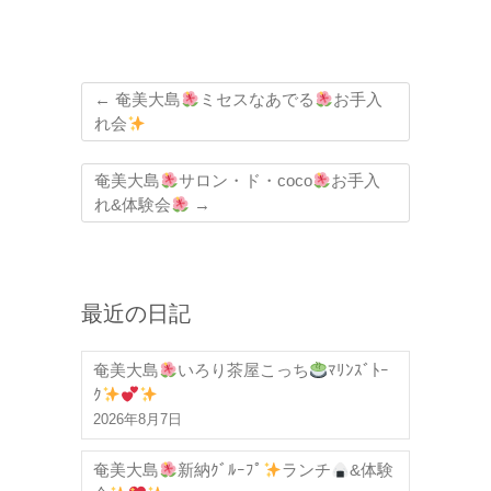
←
奄美大島
ミセスなあでる
お手入
れ会
奄美大島
サロン・ド・coco
お手入
れ&体験会
→
最近の日記
奄美大島
いろり茶屋こっち
ﾏﾘﾝｽﾞﾄｰ
ｸ
2026年8月7日
奄美大島
新納ｸﾞﾙｰﾌﾟ
ランチ
&体験