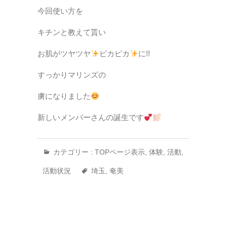
今回使い方を
キチンと教えて貰い
お肌がツヤツヤ
ピカピカ
に!!
すっかりマリンズの
虜になりました
新しいメンバーさんの誕生です
カテゴリー :
TOPページ表示
,
体験
,
活動
,
活動状況
埼玉
,
奄美