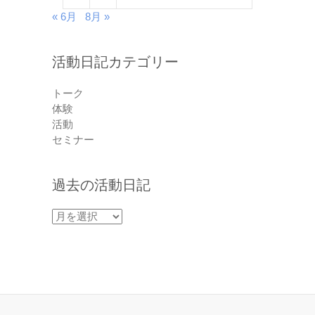
« 6月
8月 »
活動日記カテゴリー
トーク
体験
活動
セミナー
過去の活動日記
過
去
の
活
動
日
記