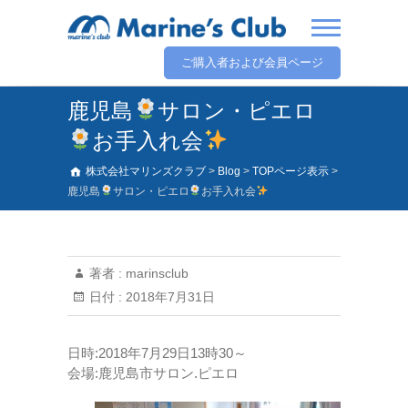
ご購入者および会員ページ
鹿児島
サロン・ピエロ
お手入れ会
株式会社マリンズクラブ
>
Blog
>
TOPページ表示
>
鹿児島
サロン・ピエロ
お手入れ会
著者 :
marinsclub
日付 :
2018年7月31日
日時:2018年7月29日13時30～
会場:鹿児島市サロン.ピエロ