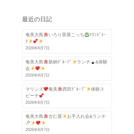
最近の日記
奄美大島
いろり茶屋こっち
ﾏﾘﾝｽﾞﾄｰ
ｸ
2026年8月7日
奄美大島
新納ｸﾞﾙｰﾌﾟ
ランチ
&体験
会
2026年8月7日
マリンズ
奄美
西田ｸﾞﾙｰﾌﾟ
体験ス
ピーチ
2026年8月7日
奄美大島
古仁屋
お手入れ会&ランチ
2026年8月7日