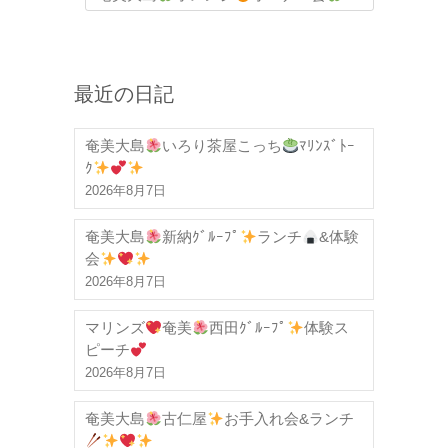
最近の日記
奄美大島
いろり茶屋こっち
ﾏﾘﾝｽﾞﾄｰ
ｸ
2026年8月7日
奄美大島
新納ｸﾞﾙｰﾌﾟ
ランチ
&体験
会
2026年8月7日
マリンズ
奄美
西田ｸﾞﾙｰﾌﾟ
体験ス
ピーチ
2026年8月7日
奄美大島
古仁屋
お手入れ会&ランチ