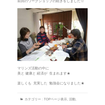
前回のワークショップの続きをしました☆
マリンズ活動の中に
美と 健康と 経済が 生まれます★
楽しくも 充実した 勉強会になりました★
カテゴリー :
TOPページ表示
,
活動
,