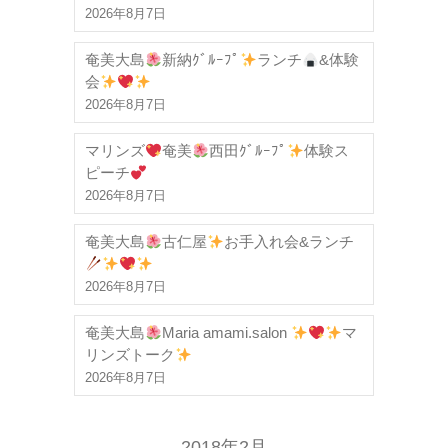
2026年8月7日
奄美大島
新納ｸﾞﾙｰﾌﾟ
ランチ
&体験
会
2026年8月7日
マリンズ
奄美
西田ｸﾞﾙｰﾌﾟ
体験ス
ピーチ
2026年8月7日
奄美大島
古仁屋
お手入れ会&ランチ
2026年8月7日
奄美大島
Maria amami.salon
マ
リンズトーク
2026年8月7日
2018年2月