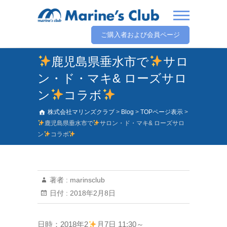
ご購入者および会員ページ
鹿児島県垂水市で
サロ
ン・ド・マキ& ローズサロ
ン
コラボ
株式会社マリンズクラブ
>
Blog
>
TOPページ表示
>
鹿児島県垂水市で
サロン・ド・マキ& ローズサロ
ン
コラボ
著者 :
marinsclub
日付 :
2018年2月8日
日時：2018年2
月7日 11:30～