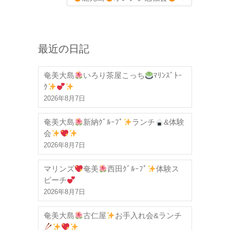
最近の日記
奄美大島
いろり茶屋こっち
ﾏﾘﾝｽﾞﾄｰ
ｸ
2026年8月7日
奄美大島
新納ｸﾞﾙｰﾌﾟ
ランチ
&体験
会
2026年8月7日
マリンズ
奄美
西田ｸﾞﾙｰﾌﾟ
体験ス
ピーチ
2026年8月7日
奄美大島
古仁屋
お手入れ会&ランチ