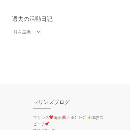
過去の活動日記
過
去
の
活
動
日
記
マリンズブログ
マリンズ
奄美
西田ｸﾞﾙｰﾌﾟ
体験ス
ピーチ