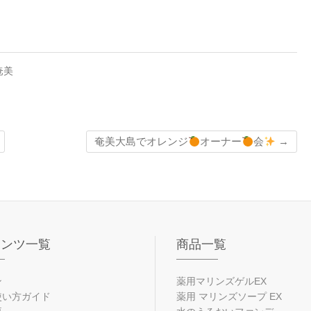
奄美
奄美大島でオレンジ
オーナー
会
→
テンツ一覧
商品一覧
ン
薬用マリンズゲルEX
使い方ガイド
薬用 マリンズソープ EX