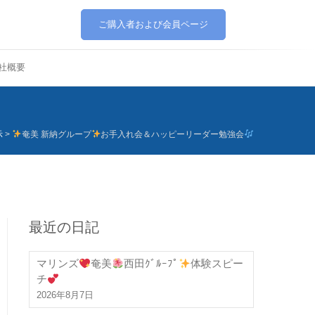
ご購入者および会員ページ
社概要
示
>
奄美 新納グループ
お手入れ会＆ハッピーリーダー勉強会
最近の日記
マリンズ
奄美
西田ｸﾞﾙｰﾌﾟ
体験スピー
チ
2026年8月7日