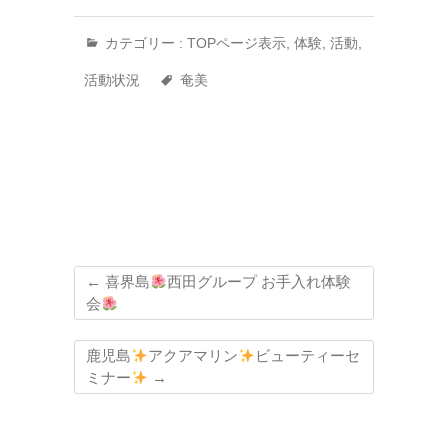
カテゴリー :
TOPページ表示
,
体験
,
活動
,
活動状況
奄美
←
喜界島
西田グループ お手入れ体験
会
鹿児島
アクアマリン
ビューティーセ
ミナー
→