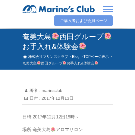
ご購入者および会員ページ
奄美大島
西田グループ
お手入れ&体験会
株式会社マリンズクラブ
>
Blog
>
TOPページ表示
>
奄美大島
西田グループ
お手入れ&体験会
著者 :
marinsclub
日付 :
2017年12月13日
日時:2017年12月12日19時～
場所:奄美大島
アロマサロン