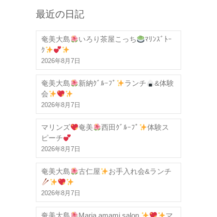
最近の日記
奄美大島
いろり茶屋こっち
ﾏﾘﾝｽﾞﾄｰ
ｸ
2026年8月7日
奄美大島
新納ｸﾞﾙｰﾌﾟ
ランチ
&体験
会
2026年8月7日
マリンズ
奄美
西田ｸﾞﾙｰﾌﾟ
体験ス
ピーチ
2026年8月7日
奄美大島
古仁屋
お手入れ会&ランチ
2026年8月7日
奄美大島
Maria amami.salon
マ