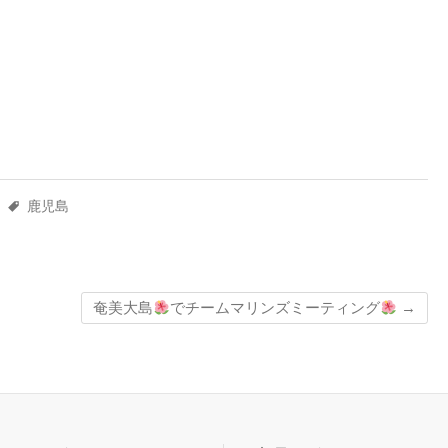
鹿児島
奄美大島
でチームマリンズミーティング
→