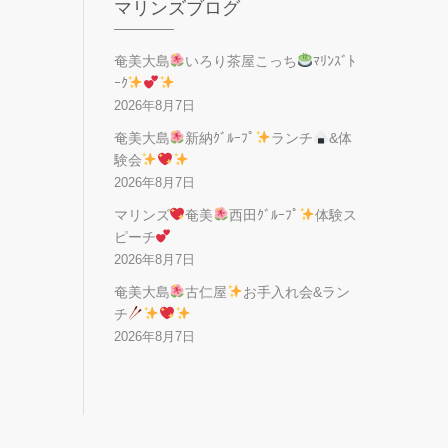
マリンズブログ
奄美大島
いろり茶屋こっち
ﾏﾘﾝｽﾞﾄ
ｰｸ
2026年8月7日
奄美大島
新納ｸﾞﾙｰﾌﾟ
ランチ
&体
験会
2026年8月7日
マリンズ
奄美
西田ｸﾞﾙｰﾌﾟ
体験ス
ピーチ
2026年8月7日
奄美大島
古仁屋
お手入れ会&ラン
チ
2026年8月7日