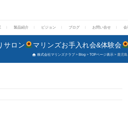
E
製品紹介
ビジョン
ブログ
お問い合せ
会
りサロン
マリンズお手入れ会&体験会
株式会社マリンズクラブ
>
Blog
>
TOPページ表示
>
鹿児島