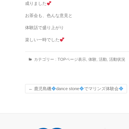
成りました
お茶会も、色んな意見と
体験話で盛り上がり
楽しい一時でした
カテゴリー :
TOPページ表示
,
体験
,
活動
,
活動状況
←
鹿児島磯
dance stone
でマリンズ体験会