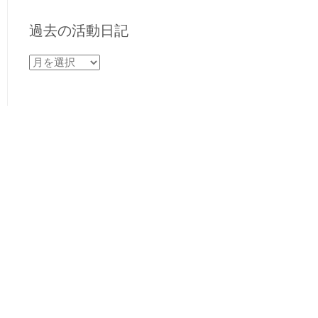
過去の活動日記
過
去
の
活
動
日
記