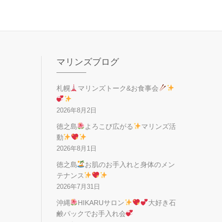
マリンズブログ
札幌
マリンズトーク&お食事会
2026年8月2日
徳之島
よろこび広がる
マリンズ活
動
2026年8月1日
徳之島
お肌のお手入れと身体のメン
テナンス
2026年7月31日
沖縄
HIKARUサロン
大好き石
鹸パックでお手入れ会