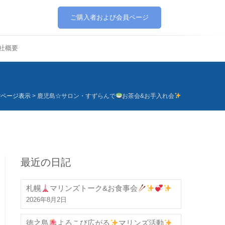
ご購入者および会員ページ
社概要
Pページ表示
>
鹿児島☆サロン・すずらんで
お茶会&お手入れ会
最近の日記
札幌
マリンズトーク&お食事会
2026年8月2日
徳之島
よろこび広がる
マリンズ活動