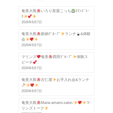
奄美大島
いろり茶屋こっち
ﾏﾘﾝｽﾞﾄｰ
ｸ
2026年8月7日
奄美大島
新納ｸﾞﾙｰﾌﾟ
ランチ
&体験
会
2026年8月7日
マリンズ
奄美
西田ｸﾞﾙｰﾌﾟ
体験ス
ピーチ
2026年8月7日
奄美大島
古仁屋
お手入れ会&ランチ
2026年8月7日
奄美大島
Maria amami.salon
マ
リンズトーク