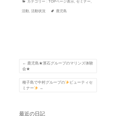
カテゴリー :
TOPページ表示
,
セミナー
,
活動
,
活動状況
鹿児島
←
鹿児島★濱石グループのマリンズ体験
会★
種子島で中村グループの
ビューティセ
ミナー
→
最近の日記