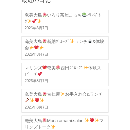
奄美大島
いろり茶屋こっち
ﾏﾘﾝｽﾞﾄｰ
ｸ
2026年8月7日
奄美大島
新納ｸﾞﾙｰﾌﾟ
ランチ
&体験
会
2026年8月7日
マリンズ
奄美
西田ｸﾞﾙｰﾌﾟ
体験ス
ピーチ
2026年8月7日
奄美大島
古仁屋
お手入れ会&ランチ
2026年8月7日
奄美大島
Maria amami.salon
マ
リンズトーク