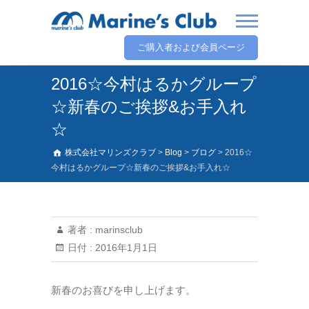
ご購入者および会員ページ
2016☆今村はるかグループ
☆新春のご挨拶&お手入れ
☆
株式会社マリンズクラブ
>
Blog
>
ブログ
>
2016☆
今村はるかグループ☆新春のご挨拶&お手入れ☆
著者 :
marinsclub
日付 :
2016年1月1日
新春のお喜びを申し上げます。