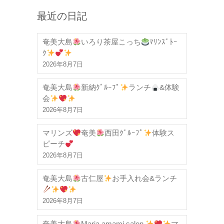
最近の日記
奄美大島
いろり茶屋こっち
ﾏﾘﾝｽﾞﾄｰ
ｸ
2026年8月7日
奄美大島
新納ｸﾞﾙｰﾌﾟ
ランチ
&体験
会
2026年8月7日
マリンズ
奄美
西田ｸﾞﾙｰﾌﾟ
体験ス
ピーチ
2026年8月7日
奄美大島
古仁屋
お手入れ会&ランチ
2026年8月7日
奄美大島
Maria amami.salon
マ