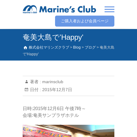
ご購入者および会員ページ
奄美大島で'Happy'
株式会社マリンズクラブ
>
Blog
>
ブログ
>
奄美大島
で'Happy'
著者 :
marinsclub
日付 :
2015年12月7日
日時:2015年12月6日 午後7時～
会場:奄美サンプラザホテル