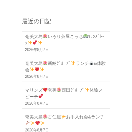
最近の日記
奄美大島
いろり茶屋こっち
ﾏﾘﾝｽﾞﾄｰ
ｸ
2026年8月7日
奄美大島
新納ｸﾞﾙｰﾌﾟ
ランチ
&体験
会
2026年8月7日
マリンズ
奄美
西田ｸﾞﾙｰﾌﾟ
体験ス
ピーチ
2026年8月7日
奄美大島
古仁屋
お手入れ会&ランチ
2026年8月7日