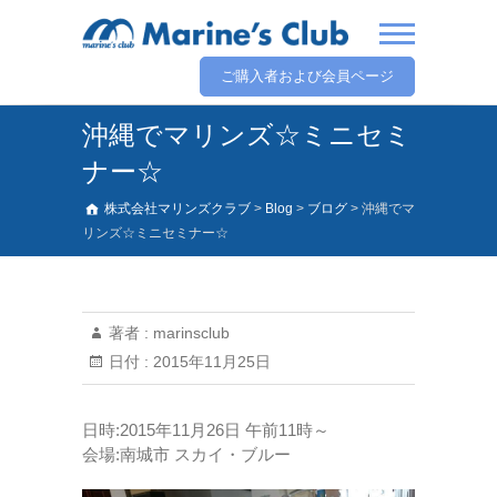
ご購入者および会員ページ
沖縄でマリンズ☆ミニセミ
ナー☆
株式会社マリンズクラブ
>
Blog
>
ブログ
>
沖縄でマ
リンズ☆ミニセミナー☆
著者 :
marinsclub
日付 :
2015年11月25日
日時:2015年11月26日 午前11時～
会場:南城市 スカイ・ブルー