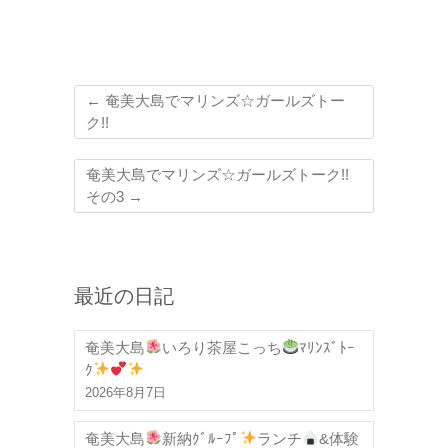
←
奄美大島でマリンズ☆ガールズトー
ク!!
奄美大島でマリンズ☆ガールズトーク!!
その3
→
最近の日記
奄美大島
いろり茶屋こっち
ﾏﾘﾝｽﾞﾄｰ
ｸ
2026年8月7日
奄美大島
新納ｸﾞﾙｰﾌﾟ
ランチ
&体験