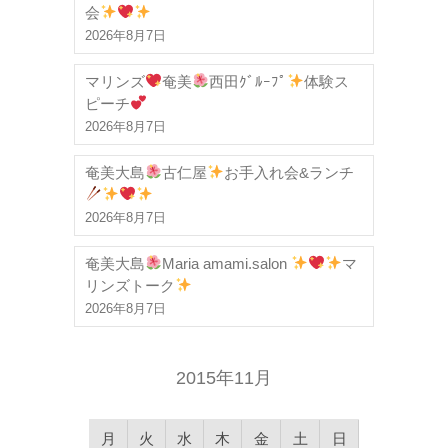
会
2026年8月7日
マリンズ
奄美
西田ｸﾞﾙｰﾌﾟ
体験ス
ピーチ
2026年8月7日
奄美大島
古仁屋
お手入れ会&ランチ
2026年8月7日
奄美大島
Maria amami.salon
マ
リンズトーク
2026年8月7日
2015年11月
月
火
水
木
金
土
日