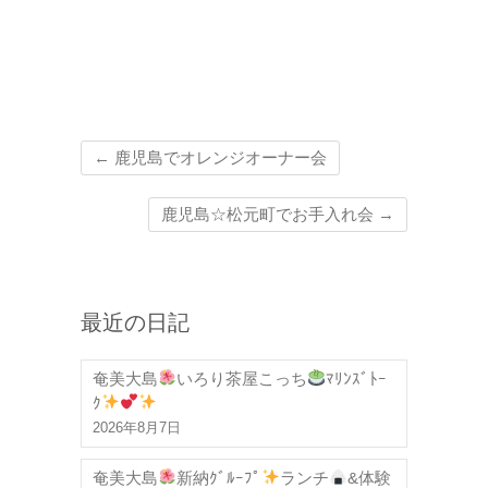
←
鹿児島でオレンジオーナー会
鹿児島☆松元町でお手入れ会
→
最近の日記
奄美大島
いろり茶屋こっち
ﾏﾘﾝｽﾞﾄｰ
ｸ
2026年8月7日
奄美大島
新納ｸﾞﾙｰﾌﾟ
ランチ
&体験