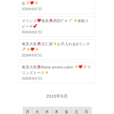
会
2026年8月7日
マリンズ
奄美
西田ｸﾞﾙｰﾌﾟ
体験ス
ピーチ
2026年8月7日
奄美大島
古仁屋
お手入れ会&ランチ
2026年8月7日
奄美大島
Maria amami.salon
マ
リンズトーク
2026年8月7日
2015年9月
月
火
水
木
金
土
日