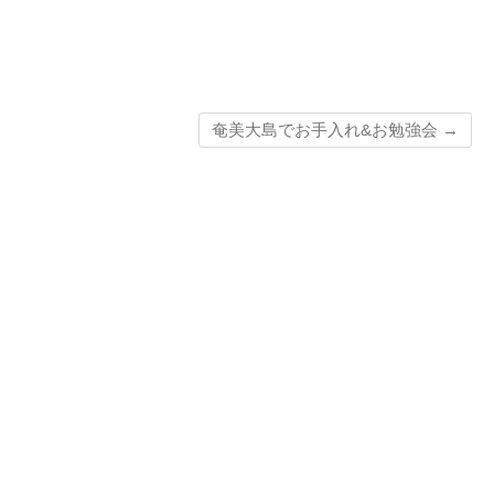
奄美大島でお手入れ&お勉強会
→