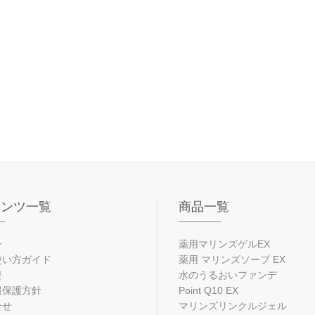
テンツ一覧
商品一覧
ン
薬用マリンズゲルEX
使い方ガイド
薬用 マリンズソープ EX
要
水のうるおいファンデ
報保護方針
Point Q10 EX
合せ
マリンズリンクルジェル