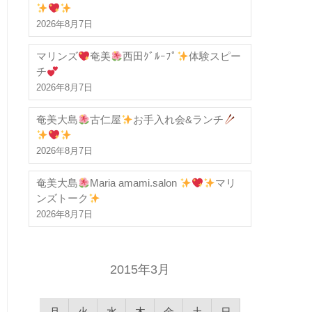
2026年8月7日
マリンズ
奄美
西田ｸﾞﾙｰﾌﾟ
体験スピー
チ
2026年8月7日
奄美大島
古仁屋
お手入れ会&ランチ
2026年8月7日
奄美大島
Maria amami.salon
マリ
ンズトーク
2026年8月7日
2015年3月
月
火
水
木
金
土
日