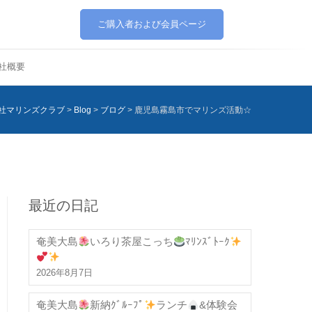
ご購入者および会員ページ
社概要
社マリンズクラブ
>
Blog
>
ブログ
>
鹿児島霧島市でマリンズ活動☆
最近の日記
奄美大島
いろり茶屋こっち
ﾏﾘﾝｽﾞﾄｰｸ
2026年8月7日
奄美大島
新納ｸﾞﾙｰﾌﾟ
ランチ
&体験会