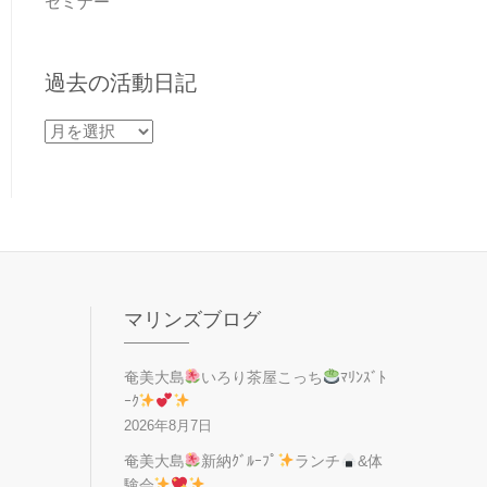
セミナー
過去の活動日記
過
去
の
活
動
日
記
マリンズブログ
奄美大島
いろり茶屋こっち
ﾏﾘﾝｽﾞﾄ
ｰｸ
2026年8月7日
奄美大島
新納ｸﾞﾙｰﾌﾟ
ランチ
&体
験会