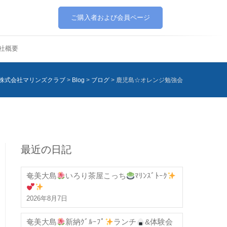
ご購入者および会員ページ
社概要
株式会社マリンズクラブ
>
Blog
>
ブログ
>
鹿児島☆オレンジ勉強会
最近の日記
奄美大島
いろり茶屋こっち
ﾏﾘﾝｽﾞﾄｰｸ
2026年8月7日
奄美大島
新納ｸﾞﾙｰﾌﾟ
ランチ
&体験会