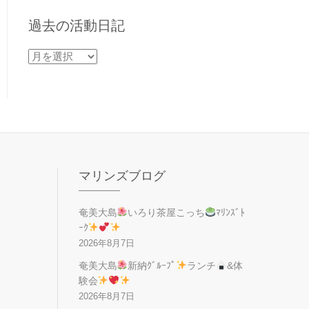
過去の活動日記
過
去
の
活
動
日
記
マリンズブログ
奄美大島
いろり茶屋こっち
ﾏﾘﾝｽﾞﾄ
ｰｸ
2026年8月7日
奄美大島
新納ｸﾞﾙｰﾌﾟ
ランチ
&体
験会
2026年8月7日