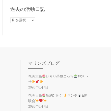
過去の活動日記
過
去
の
活
動
日
記
マリンズブログ
奄美大島
いろり茶屋こっち
ﾏﾘﾝｽﾞﾄ
ｰｸ
2026年8月7日
奄美大島
新納ｸﾞﾙｰﾌﾟ
ランチ
&体
験会
2026年8月7日