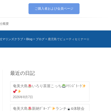
ご購入者および会員ページ
社概要
社マリンズクラブ
>
Blog
>
ブログ
>
鹿児島でビューティセミナー☆
最近の日記
奄美大島
いろり茶屋こっち
ﾏﾘﾝｽﾞﾄｰｸ
2026年8月7日
奄美大島
新納ｸﾞﾙｰﾌﾟ
ランチ
&体験会