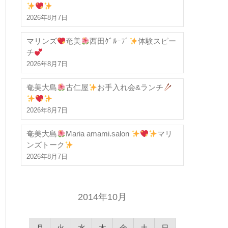
2026年8月7日
マリンズ
奄美
西田ｸﾞﾙｰﾌﾟ
体験スピー
チ
2026年8月7日
奄美大島
古仁屋
お手入れ会&ランチ
2026年8月7日
奄美大島
Maria amami.salon
マリ
ンズトーク
2026年8月7日
2014年10月
月
火
水
木
金
土
日