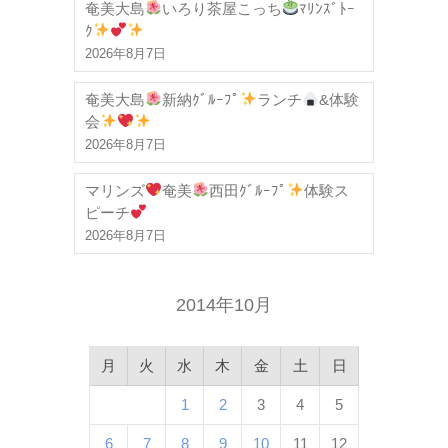
奄美大島
いろり茶屋こっち
ﾏﾘﾝｽﾞﾄｰ
ｸ
2026年8月7日
奄美大島
新納ｸﾞﾙｰﾌﾟ
ランチ
&体験
会
2026年8月7日
マリンズ
奄美
西田ｸﾞﾙｰﾌﾟ
体験ス
ピーチ
2026年8月7日
2014年10月
月
火
水
木
金
土
日
1
2
3
4
5
6
7
8
9
10
11
12