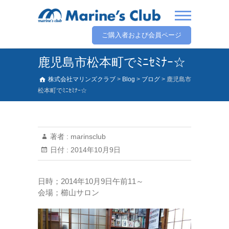
ご購入者および会員ページ
鹿児島市松本町でﾐﾆｾﾐﾅｰ☆
株式会社マリンズクラブ
>
Blog
>
ブログ
>
鹿児島市
松本町でﾐﾆｾﾐﾅｰ☆
著者 :
marinsclub
日付 :
2014年10月9日
日時；2014年10月9日午前11～
会場；櫛山サロン