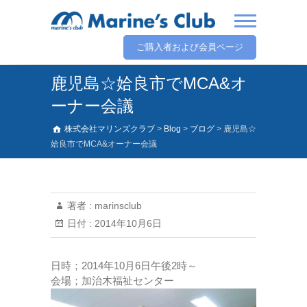
ご購入者および会員ページ
鹿児島☆姶良市でMCA&オ
ーナー会議
株式会社マリンズクラブ
>
Blog
>
ブログ
>
鹿児島☆
姶良市でMCA&オーナー会議
著者 :
marinsclub
日付 :
2014年10月6日
日時；2014年10月6日午後2時～
会場；加治木福祉センター