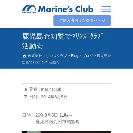
ご購入者および会員ページ
鹿児島☆知覧でﾏﾘﾝｽﾞｸﾗﾌﾞ
活動☆
株式会社マリンズクラブ
>
Blog
>
ブログ
>
鹿児島☆
知覧でﾏﾘﾝｽﾞｸﾗﾌﾞ活動☆
著者 :
marinsclub
日付 :
2014年8月5日
日時 26年8月5日 11時～
鹿児島南九州市知覧町