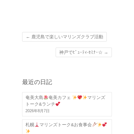
←
鹿児島で楽しいマリンズクラブ活動
神戸でﾋﾞｭｰﾃｨ-ｾﾐﾅｰ☆
→
最近の日記
奄美大島
奄美カフェ
マリンズ
トーク&ランチ
2026年8月7日
札幌
マリンズトーク&お食事会