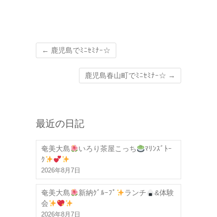
←
鹿児島でﾐﾆｾﾐﾅｰ☆
鹿児島春山町でﾐﾆｾﾐﾅｰ☆
→
最近の日記
奄美大島
いろり茶屋こっち
ﾏﾘﾝｽﾞﾄｰ
ｸ
2026年8月7日
奄美大島
新納ｸﾞﾙｰﾌﾟ
ランチ
&体験
会
2026年8月7日