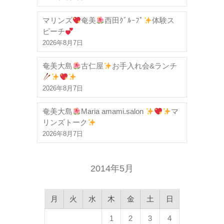
マリンズ
奄美
西田ｸﾞﾙｰﾌﾟ
体験ス
ピーチ
2026年8月7日
奄美大島
古仁屋
お手入れ会&ランチ
2026年8月7日
奄美大島
Maria amami.salon
マ
リンズトーク
2026年8月7日
2014年5月
月
火
水
木
金
土
日
1
2
3
4