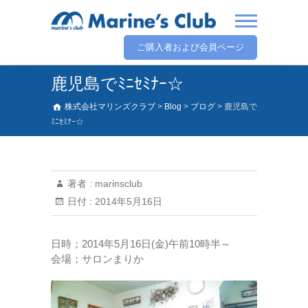
ご購入者および会員ページ
鹿児島でﾐﾆｾﾐﾅｰ☆
株式会社マリンズクラブ
>
Blog
>
ブログ
>
鹿児島で
ﾐﾆｾﾐﾅｰ☆
著者 :
marinsclub
日付 :
2014年5月16日
日時；2014年5月16日(金)午前10時半～
会場；サロンまりか