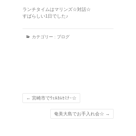
ランチタイムはマリンズ☆対話☆
すばらしい1日でした♪
カテゴリー :
ブログ
←
宮崎市でｳｪﾙｶﾑｾﾐﾅｰ☆
奄美大島でお手入れ会☆
→