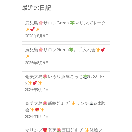
最近の日記
鹿児島
サロンGreen
マリンズトーク
2026年8月9日
鹿児島
サロンGreen
お手入れ会
2026年8月9日
奄美大島
いろり茶屋こっち
ﾏﾘﾝｽﾞﾄｰ
ｸ
2026年8月7日
奄美大島
新納ｸﾞﾙｰﾌﾟ
ランチ
&体験
会
2026年8月7日
マリンズ
奄美
西田ｸﾞﾙｰﾌﾟ
体験ス