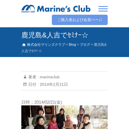
ご購入者および会員ページ
鹿児島&人吉でｾﾐﾅｰ☆
株式会社マリンズクラブ
>
Blog
>
ブログ
>
鹿児島&
人吉でｾﾐﾅｰ☆
著者 :
marinsclub
日付 :
2014年2月21日
日時；2014/02/21(金)